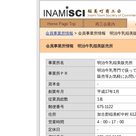
Home Page Top
商工会案内
会員事業所情報
> 会員事業所情報 明治牛乳稲美
会員事業所情報 明治牛乳稲美販売所
事業所名
明治牛乳稲美販売所
明治牛乳専門で扱っ
事業所ＰＲ
販売等お気軽にお問
資本金
-
創業年月
平成17年1月
従業員総数
1名
郵便番号
675-1122
住所
加古郡稲美町中村 612
営業時間
4：00～17：00
定休日
-