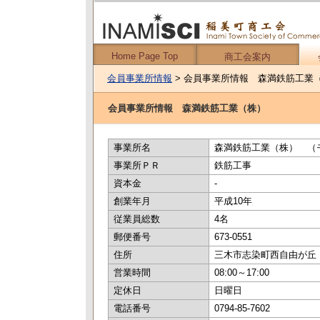
Home Page Top
商工会案内
会員事業所情報
> 会員事業所情報 森満鉄筋工業
会員事業所情報 森満鉄筋工業（株）
事業所名
森満鉄筋工業（株） （
事業所ＰＲ
鉄筋工事
資本金
-
創業年月
平成10年
従業員総数
4名
郵便番号
673-0551
住所
三木市志染町西自由が丘 1
営業時間
08:00～17:00
定休日
日曜日
電話番号
0794-85-7602