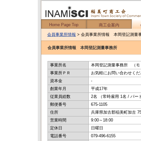
Home Page Top
商工会案内
会員事業所情報
> 会員事業所情報 本岡登記測量
会員事業所情報 本岡登記測量事務所
事業所名
本岡登記測量事務所 （モ
事業所ＰＲ
お気軽にお問い合わせくだ
資本金
-
創業年月
平成17年
従業員総数
2名 （常時雇用 1名 / パ
郵便番号
675-1105
住所
兵庫県加古郡稲美町加古 757
営業時間
9:00～18:00
定休日
日曜日
電話番号
079-496-6155