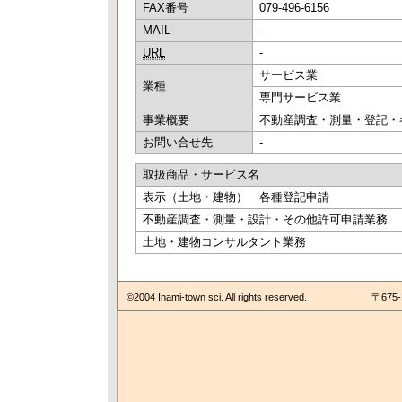
FAX番号
079-496-6156
MAIL
-
URL
-
サービス業
業種
専門サービス業
事業概要
不動産調査・測量・登記・
お問い合せ先
-
取扱商品・サービス名
表示（土地・建物） 各種登記申請
不動産調査・測量・設計・その他許可申請業務
土地・建物コンサルタント業務
©2004 Inami-town sci. All rights reserved.
〒675