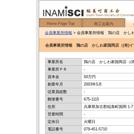
Home Page Top
商工会案内
会員事業所情報
> 会員事業所情報 鶏の店 かしわ
会員事業所情報 鶏の店 かしわ家国岡店（(有)イ
事業所名
鶏の店 かしわ家国岡店（(
事業所ＰＲ
-
資本金
50万円
創業年月
2003年5月
従業員総数
-
郵便番号
675-1115
住所
兵庫県加古郡稲美町国岡 1-7
営業時間
-
定休日
火曜日
電話番号
079-451-5710