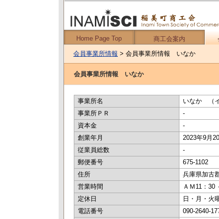
Home Page Top
商工会案内
会員事業所情報
> 会員事業所情報 いなか
会員事業所情報 いなか
事業所名
いなか （
事業所ＰＲ
-
資本金
-
創業年月
2023年9月2
従業員総数
-
郵便番号
675-1102
住所
兵庫県加古郡稲
営業時間
ＡＭ11：30
定休日
日・月・火
電話番号
090-2640-17