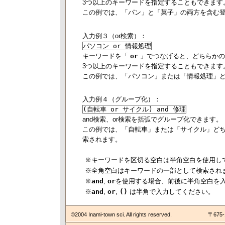
3つ以上のキーワードを指定することもできます
この例では、「パン」と「菓子」の両方を含む
入力例３（or検索）：
パソコン or 情報処理
キーワードを「
or
」でつなげると、どちらかの
3つ以上のキーワードを指定することもできます
この例では、「パソコン」または「情報処理」
入力例４（グループ化）：
(自転車 or サイクル) and 修理
and検索、or検索を括弧でグループ化できます。
この例では、「自転車」または「サイクル」ど
索されます。
※キーワードを区切る空白は半角空白を使用し
※全角空白はキーワードの一部として検索され
※
and
,
or
を使用する場合、前後に半角空白を
※
and
,
or
,
()
は半角で入力してください。
©2004 Inami-town sci. All rights reserved.
〒675