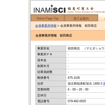
Home Page Top
商工会案内
会員事業所情報
> 会員事業所情報 前田商店
会員事業所情報 前田商店
事業所名
前田商店 （マエダショウ
事業所ＰＲ
-
資本金
-
創業年月
-
従業員総数
-
郵便番号
675-1105
住所
加古郡稲美町加古 1400-3
営業時間
6：00～20：00
定休日
-
電話番号
079-492-0025