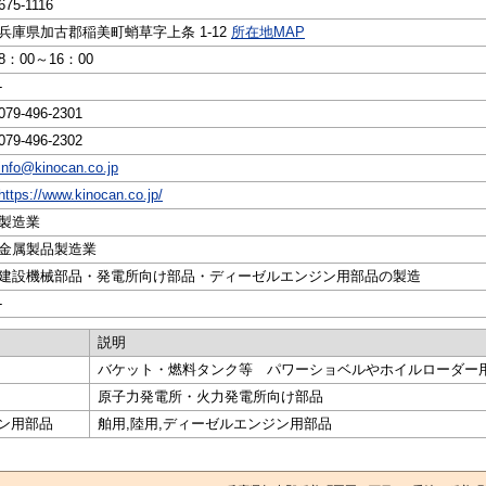
675-1116
兵庫県加古郡稲美町蛸草字上条 1-12
所在地MAP
8：00～16：00
-
079-496-2301
079-496-2302
info@kinocan.co.jp
https://www.kinocan.co.jp/
製造業
金属製品製造業
建設機械部品・発電所向け部品・ディーゼルエンジン用部品の製造
-
説明
バケット・燃料タンク等 パワーショベルやホイルローダー
原子力発電所・火力発電所向け部品
ン用部品
舶用,陸用,ディーゼルエンジン用部品