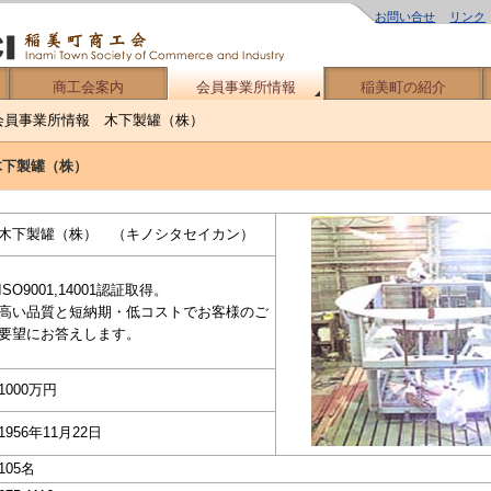
お問い合せ
リンク
商工会案内
会員事業所情報
稲美町の紹介
会員事業所情報 木下製罐（株）
木下製罐（株）
木下製罐（株） （キノシタセイカン）
ISO9001,14001認証取得。
高い品質と短納期・低コストでお客様のご
要望にお答えします。
1000万円
1956年11月22日
105名