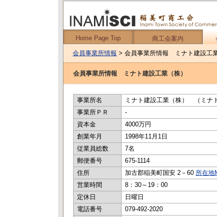
Home Page Top
商工会案内
会員事業所情報
> 会員事業所情報 ミナト建設工
会員事業所情報 ミナト建設工業（株）
事業所名
ミナト建設工業（株） （ミナ
事業所ＰＲ
-
資本金
4000万円
創業年月
1998年11月1日
従業員総数
7名
郵便番号
675-1114
住所
加古郡稲美町国安 2－60
所在地
営業時間
8：30～19：00
定休日
日曜日
電話番号
079-492-2020