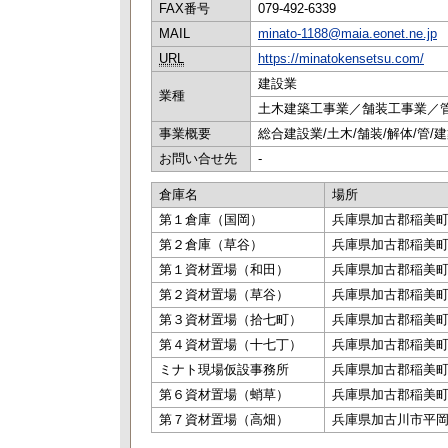
FAX番号
079-492-6339
MAIL
minato-1188@maia.eonet.ne.jp
URL
https://minatokensetsu.com/
建設業
業種
土木建築工事業／舗装工事業／
事業概要
総合建設業/土木/舗装/
お問い合せ先
-
倉庫名
場所
第１倉庫（国岡）
兵庫県加古郡稲美町国岡
第２倉庫（草谷）
兵庫県加古郡稲美町下草
第１資材置場（和田）
兵庫県加古郡稲美町和
第２資材置場（草谷）
兵庫県加古郡稲美町下草
第３資材置場（拾七町）
兵庫県加古郡稲美町岡字
第４資材置場（十七丁）
兵庫県加古郡稲美町岡字
ミナト現場仮設事務所
兵庫県加古郡稲美町岡字
第６資材置場（蛸草）
兵庫県加古郡稲美町蛸
第７資材置場（高畑）
兵庫県加古川市平岡町