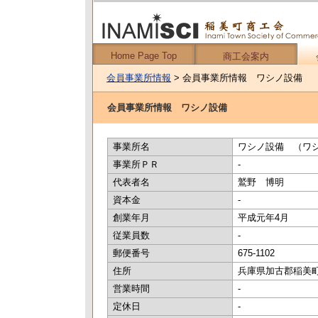
Home Page Top
商工会案内
会員事業所情報
> 会員事業所情報 ワシノ設備
会員事業所情報 ワシノ設備
事業所名
ワシノ設備 （ワ
事業所ＰＲ
-
代表者名
鷲野 博明
資本金
-
創業年月
平成元年4月
従業員数
-
郵便番号
675-1102
住所
兵庫県加古郡稲美町
営業時間
-
定休日
-