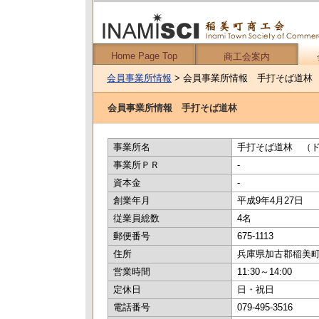
Home Page Top
商工会案内
会員事業所情報
> 会員事業所情報 手打そば道林
会員事業所情報 手打そば道林
事業所名
手打そば道林 （
事業所ＰＲ
-
資本金
-
創業年月
平成9年4月27日
従業員総数
4名
郵便番号
675-1113
住所
兵庫県加古郡稲美町岡 
営業時間
11:30～14:00
定休日
日・祝日
電話番号
079-495-3516