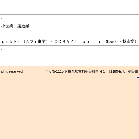
-
-
小売業／製造業
ｐｏｋｋｅ（カフェ事業）・ＣＯＳＡＺＩ ｃｏｆｆｅ（卸売り・製造業）
-
rights reserved.
〒675-1115 兵庫県加古郡稲美町国岡１丁目180番地 稲美町商工会 