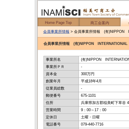
Home Page Top
商工会案内
会員事業所情報
> 会員事業所情報 (有)NIPPON IN
会員事業所情報 (有)NIPPON INTERNATIONAL
事業所名
(有)NIPPON INTERN
事業所ＰＲ
-
資本金
300万円
創業年月
平成18年4月
従業員総数
-
郵便番号
675-1101
住所
兵庫県加古郡稲美町下草谷 441
営業時間
9：00～17：00
定休日
土曜・日曜
電話番号
079-440-7716