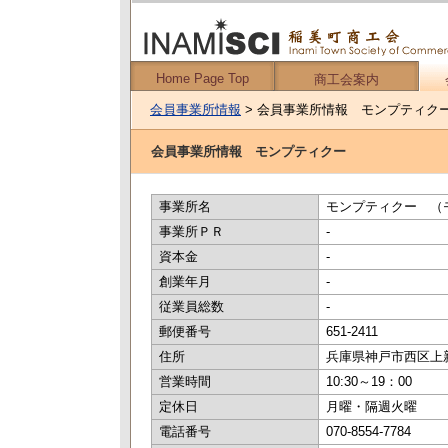
Home Page Top
商工会案内
会員事業所情報
> 会員事業所情報 モンプティク
会員事業所情報 モンプティクー
事業所名
モンプティクー （
事業所ＰＲ
-
資本金
-
創業年月
-
従業員総数
-
郵便番号
651-2411
住所
兵庫県神戸市西区上新地 1
営業時間
10:30～19：00
定休日
月曜・隔週火曜
電話番号
070-8554-7784