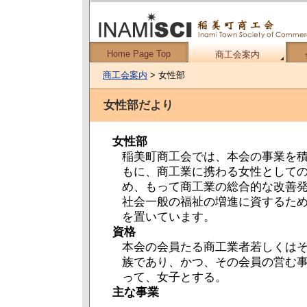
Home Page Top
商工会案内
商工会案内
> 女性部
女性部だより
女性部
稲美町商工会では、本会の事業を
もに、商工業に携わる女性として
め、もって商工業の総合的な改善
社会一般の福祉の増進に資するた
を置いています。
資格
本会の会員たる商工業者若しくは
族であり、かつ、その会員の営む
って、女子とする。
主な事業