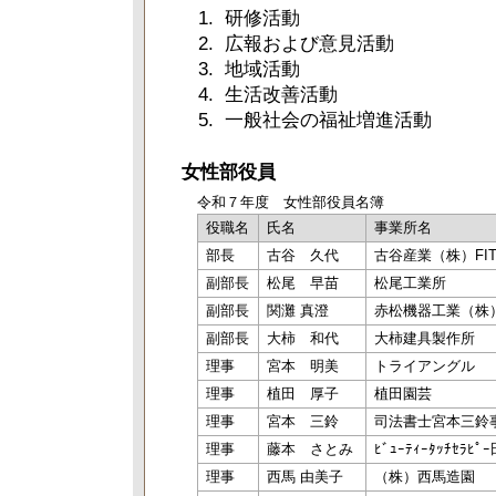
研修活動
広報および意見活動
地域活動
生活改善活動
一般社会の福祉増進活動
女性部役員
令和７年度 女性部役員名簿
役職名
氏名
事業所名
部長
古谷 久代
古谷産業（株）FIT
副部長
松尾 早苗
松尾工業所
副部長
関灘 真澄
赤松機器工業（株
副部長
大柿 和代
大柿建具製作所
理事
宮本 明美
トライアングル
理事
植田 厚子
植田園芸
理事
宮本 三鈴
司法書士宮本三鈴
理事
藤本 さとみ
ﾋﾞｭｰﾃｨｰﾀｯﾁｾﾗﾋ
理事
西馬 由美子
（株）西馬造園