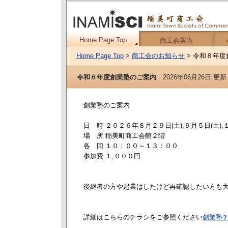
Home Page Top
商工会案内
Home Page Top
>
商工会のお知らせ
> 令和８年
令和８年度創業塾のご案内
2026年06月26日 更新
創業塾のご案内
日 時 ２０２６年８月２９日(土),９月５日(土),１
場 所 稲美町商工会館２階
各 回 １０：００～１３：００
参加費 １,０００円
後継者の方や起業はしたけど再確認したい方も
詳細はこちらのチラシをご参照ください
創業塾