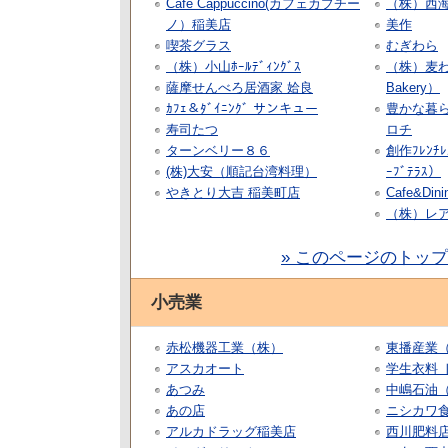
Cafe Cappuccino(カフェカプチー
（株）西海
ノ）稲美店
美作
喫茶グラス
むぎわら
（株）小山ﾎｰﾙﾃﾞｨﾝｸﾞｽ
（株）麦わ
薩摩せんべろ居酒家 姶良
Bakery）
ｶﾌｪ＆ﾀﾞｲﾆﾝｸﾞ サンキュー
豊かな暮
寿司たつ
ロチ
ターンベリー８６
創作ﾌﾚﾝﾁ
(株)大安（順記台湾料理）
ｰﾌﾞﾃﾗｽ）
やきとり大吉 稲美町店
Cafe&Dini
（株）レ
» このページのトッ
小売業
赤松機器工業（株）
東播産業
アスカオート
学生衣料 
あつみ
中嶋石油
あの店
ニシカワ
アルカドラッグ稲美店
西川肥料