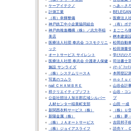
ケーアイテクノ
へあ～さろ
計測工業
BELEGAN
（有）幸輝整備
医療法人社
神戸鉄工中小企業協同組合
（有）ボ
神戸肉推進機構（株）／志方亭稲
まごころ便
美店
桝本建築
医療法人社団 奉志会 コスモクリニ
松岡自動
ック
松田測量
オートサービス サイレント
学びのひろ
医療法人社団 奉志会 介護老人保健
司法書士
施設 サンライズ
ﾒﾅｰﾄﾞﾌｪｲｼ
（株）システムリースＡ
本岡登記
写真のコムラ
ｍｏｆｕ
nail ＣＨＡＭＢＲＥ
山谷会計
祥クリエイティブソフト
山谷・コ
公益社団法人加古郡広域シルバー
プ
人材センター稲美町支部
山田 一成
新関西衣料サービス（株）
（株）Ｕ
新陽金属（株）
（株）夢
（株）ＪＡオートサービス
吉田邦子
（株）ジョイアスライフ
読売Ｙ．