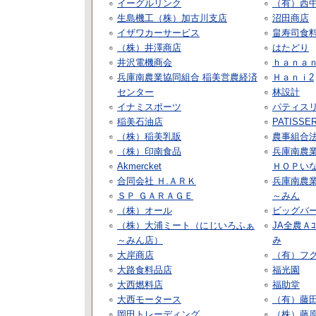
イーグルリンク
（有）西
生島機工（株）加古川支店
沼田商店
イザワカーサービス
畠寿司食
（株）井澤商店
はたどり
井沢電機商会
ｈａｎａ
兵庫南農業協同組合 稲美営農経済
Ｈａｎｉ2
センター
林設計
イナミスポーツ
パティスリ
稲美石油店
PATISSE
（株）稲美乳販
農事組合法
（株）印南食品
兵庫南農
Akmercket
ＨＯＰい
合同会社 Ｈ.ＡＲＫ
兵庫南農
ＳＰ ＧＡＲＡＧＥ
～みん
（株）オール
ビッグバ
（株）大浦ミート（にじいろふぁ
JA全農Ａｺ
～みん店）
み
大岸商店
（有）フ
大路食料品店
福光園
大西燃料店
福助堂
大西モータース
（有）藤
岡田トレーディング
（株）藤