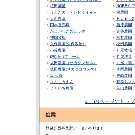
植田園芸
NOBBY F
うえだガーデンＲｏｓｅ＋
畠農園
大西農園
Ｈａｎｉ2
岡本養鶏場
藤原農園
かこがわきのこラボ
古谷農園
神岡牧場
松井農園
久保農園(久保敬治）
松田農園
小佐農園
丸尾牧場
(株)小山ファーム
丸尾洋菜
坂田農園（サカタマサル）
丸尾（義
坂田農園(サカタコウスケ）
本岡農園
坂元 隆
矢崎農園
さんこうえん
有美ちゃ
じくいち農園
若山農園
» このページのトッ
鉱業
登録会員事業所データがありませ
ん。