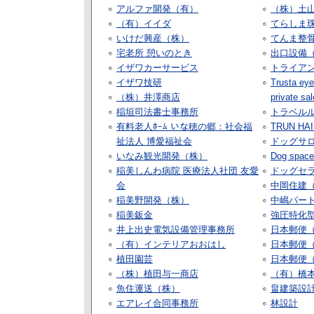
アルファ開発（有）
（株）土
（有）イイダ
てらしま
いけだ興産（株）
てんま整
宅老所 憩いのとき
出口設備
イザワカーサービス
トライア
イザワ技研
Trusta ey
（株）井澤商店
private sa
稲垣司法書士事務所
トラベル
有料老人ﾎｰﾑ いな穂の郷：社会福
TRUN HA
祉法人 博愛福祉会
ドッグサロン
いなみ観光開発（株）
Dog space
稲美しんわ病院 医療法人社団 友愛
ドッグセ
会
中岡住建
稲美野開発（株）
中嶋パー
稲美鈑金
強圧特化型
井上出史電気設備管理事務所
日本郵便
（有）インテリアおおはし
日本郵便
植田園芸
日本郵便
（株）植田与一商店
（有）橋
魚住運送（株）
畠建築設
エアレイ合同事務所
林設計