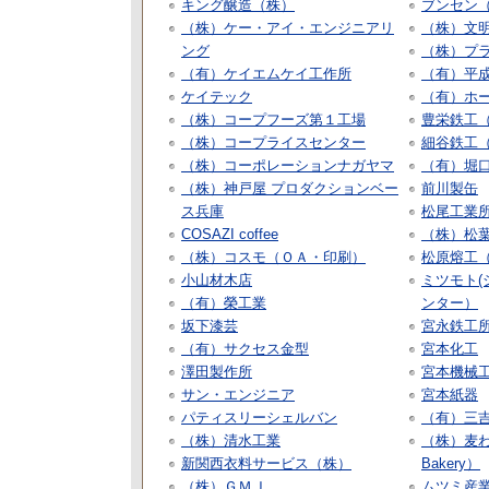
キング醸造（株）
ブンセン
（株）ケー・アイ・エンジニアリ
（株）文
ング
（株）プ
（有）ケイエムケイ工作所
（有）平
ケイテック
（有）ホ
（株）コープフーズ第１工場
豊栄鉄工
（株）コープライスセンター
細谷鉄工
（株）コーポレーションナガヤマ
（有）堀
（株）神戸屋 プロダクションベー
前川製缶
ス兵庫
松尾工業
COSAZI coffee
（株）松
（株）コスモ（ＯＡ・印刷）
松原熔工
小山材木店
ミツモト(
（有）榮工業
ンター）
坂下漆芸
宮永鉄工
（有）サクセス金型
宮本化工
澤田製作所
宮本機械
サン・エンジニア
宮本紙器
パティスリーシェルバン
（有）三
（株）清水工業
（株）麦わ
新関西衣料サービス（株）
Bakery）
（株）ＧＭＪ
ムツミ産業