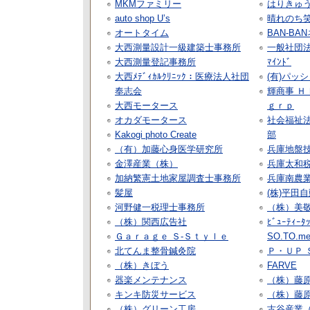
MKMファミリー
はりきゅ
auto shop U’s
晴れのち
オートタイム
BAN-B
大西測量設計一級建築士事務所
一般社団法人 
大西測量登記事務所
ﾏｲﾝﾄﾞ
大西ﾒﾃﾞｨｶﾙｸﾘﾆｯｸ：医療法人社団
(有)パッ
奉志会
輝商事 Ｈ
大西モータース
ｇｒｐ
オカダモータース
社会福祉法
Kakogi photo Create
部
（有）加藤心身医学研究所
兵庫地盤
金澤産業（株）
兵庫太和
加納繁憲土地家屋調査士事務所
兵庫南農
髪屋
(株)平田
河野健一税理士事務所
（株）美
（株）関西広告社
ﾋﾞｭｰﾃｨｰ
Ｇａｒａｇｅ Ｓ-Ｓｔｙｌｅ
SO.TO.m
北てんま整骨鍼灸院
Ｐ・ＵＰ 
（株）きぼう
FARVE
器楽メンテナンス
（株）藤
キンキ防災サービス
（株）藤
（株）グリーン工房
古谷産業（株