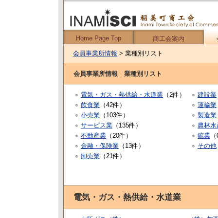
Home Page Top
商工会案内
会員事業所情報
> 業種別リスト
会員事業所情報 業種別リスト
電気・ガス・熱供給・水道業
（2件）
建設業
飲食業
（42件）
運輸業
小売業
（103件）
製造業
サービス業
（135件）
農林水
不動産業
（20件）
鉱業
（
金融・保険業
（13件）
その他
卸売業
（21件）
電気・ガス・熱供給・水道業