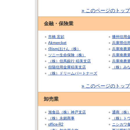
» このページのトッ
金融・保険業
市橋 宏起
播州信用
Akmercket
兵庫県信
侍ismほけん（株）
兵庫南農業
ソニー生命保険（株）
兵庫南農業
（株）但馬銀行 稲美支店
兵庫南農業
但陽信用金庫稲美支店
（株）み
（株）ドリームパートナーズ
» このページのトッ
卸売業
旭食品（株）神戸支店
通商（株
（株）永銘商事
（株）ト
office-R2
ニシカワ