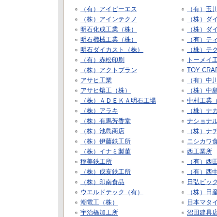
（有）アイピーエス
（有）玉
（株）アインテクノ
（株）ダ
明石化成工業（株）
（株）ダ
明石機械工業（株）
（有）テ
明石ダイカスト（株）
（株）テ
（有）赤松印刷
トーメイ
（株）アクトプラン
TOY CRA
アサヒ工業
（有）中
アサヒ熔工（株）
（株）中
（株）ＡＤＥＫＡ明石工場
中村工業
（株）アラキ
（株）ナ
（株）有馬芳香堂
ナショナ
（株）池島商店
（株）ナ
（株）伊藤鉄工所
ニシカワ
（株）イナミ製菓
西工業所
稲美鉄工所
（有）西
（株）戌亥鉄工所
（有）西
（株）印南食品
日弘ビッ
ウエルドテック（有）
（株）日
潮電工（株）
日本マタ
宇治橋加工所
沼田建具