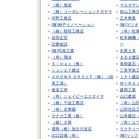
（株）旭栄
マエダデ
（株）コーポレーションナガヤマ
前山工務
河野工務店
正木興業
(株)神戸イノベーション
(株)マツオ
（株）桜咲工務店
（有）松
笹田左官
松本鋼機
設樂仮設
ー
(株)司篤工業
丸尾土木
（有）飛沫
まるま建
Ｓｉｍａｃ（株）
美樹庭石
シュンエイ建設
三美塗装
ＳＨＯＷＡ ＧＲＯＵＰ（株）（稲
ミナト建
美工場）
ＭＩＲＡ
進栄工房
森岡工業
（有）ジェイビーエスダイヤ
山口建築
（株）千昌工務店
（有）山
（有）宕華園
山田住設
タナカ工業（株）
山本建設
（株）大善
（有）ユ
通商（株）加古川支店
ラクティー
出口設備（有）
(株)リック