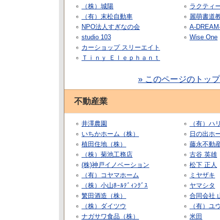
（株）城陽
ラクティー
（有）末松自動車
麗萌書道
NPO法人すぎなの会
A-DREAM-
studio 103
Wise One
カーショップ スリーエイト
Ｔｉｎｙ Ｅｌｅｐｈａｎｔ
» このページのトッ
不動産業
井澤農園
（有）ハ
いちかホーム（株）
日の出ホー
植田住地（株）
藤永不動
（株）菊池工務店
古谷 英雄
(株)神戸イノベーション
松下 正人
（有）コヤマホーム
ミヤザキ
（株）小山ﾎｰﾙﾃﾞｨﾝｸﾞｽ
ヤマシタ
繁田酒造（株）
合同会社 
（株）ダイツウ
（有）ユ
ナガサワ食品（株）
米田