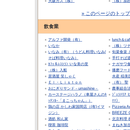
大阪ガス（株）
（株）加
» このページのトッ
飲食業
アルファ開発（有）
lunch＆
いなか
（株）ツ
いなみ（有）（うどん料理いなみ/
旬菜食楽 
そば料理いなみ）
手打そば
ｶﾌｪ＆ﾚｽﾄﾗﾝ いな美の里
ナガサワ
（株）入船
播磨フー
居酒屋 笑しゃく
水産 稲
Ｅｌ・Ｌｉｓｔｏｎ
（有） 聖
おにぎりサンド－umashine－
農事組合法
カーステージハラノ（車屋さんのｷ
ｼﾞｪﾗﾃﾘ
ｯﾁﾝｶｰ「まこっちゃん」）
ﾏﾏ）
鶏の店 かしわ家国岡店（(有)イマ
Pizzeria A
ジン）
BREEZE 
酒処 和ん家
北京料理 
喫茶 珈琲院
まねき加