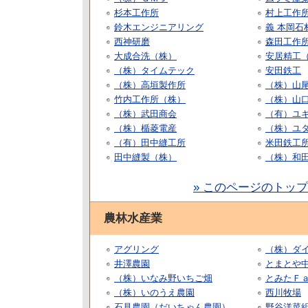
杉本工作所
村上工作
鈴木エンジニアリング
義 本岡石
西神研磨
森田工作
大成合洗（株）
安居精工
（株）タイムテック
安田鉄工
（株）高垣製作所
（株）山
竹内工作所（株）
（株）山
（株）武田商会
（有）ユ
（株）楯菱電産
（株）ユ
（有）田中縫工所
米田鉄工
田中縫製（株）
（株）和
» このページのトッ
農林水産業
アグリング
（株）ダ
井澤農園
とまとや
（株）いなみ野いちご畑
とみたＦ
（株）いのうえ農園
西川牧場
石見農園（だいちゃん農園）
野谷洋菜