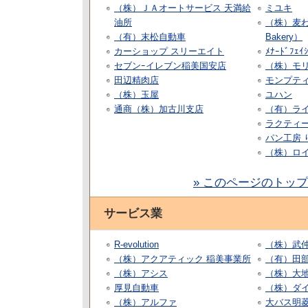
（株）ＪＡオートサービス 天満給
ミユキ
油所
（株）麦わ
（有）末松自動車
Bakery）
カーショップ スリーエイト
ﾒﾅｰﾄﾞﾌｪｲｼ
セブンｰイレブン稲美国安店
（株）モ
田辺精肉店
モンプテ
（株）玉屋
ユハン
通商（株）加古川支店
（有）ラ
ラクティー
パン工房 
（株）ロ
» このページのトッ
サービス業
R-evolution
（株）武
（株）アクアティック 稲美事業所
（有）田
（株）アシス
（株）大
厚見自動車
（株）ダ
（株）アルファ
大バス明