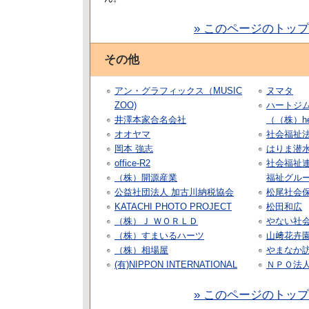
» このページのトッ
その他
アン・グラフィックス（MUSIC
ヌマタ
ZOO)
ハートジ
井澤本家合名会社
（（株）hea
オオヤマ
社会福祉法
岡本 強志
はりま潜
office-R2
社会福祉
（株）開源産業
福祉グル
公益社団法人 加古川納税協会
松尾社会
KATACHI PHOTO PROJECT
松田和広
（株）Ｊ ＷＯＲＬＤ
やない社
（株）すまいるハーツ
山﨑花卉
（株）相場屋
やまなか
(有)NIPPON INTERNATIONAL
ＮＰＯ法人
» このページのトッ