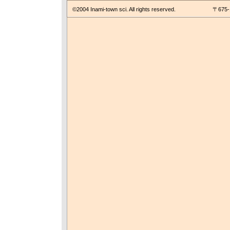
©2004 Inami-town sci. All rights reserved.
〒675