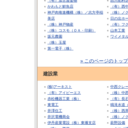
（有）加古屋金物
西川肥料
かわもと鮮魚店
（有）西
神戸肉推進機構（株）／志方亭稲
（株）ノ
美店
日の出ホー
（株）神戸物産
（有）フ
（株）コスモ（ＯＡ・印刷）
山本工業
坂元農園
ワイメタ
（株）玉屋
第一電子（株）
» このページのトッ
建設業
(株)アーキスト
中西クレ
（有）アイピーエス
（株）中
赤松機器工業（株）
（有）長
東電工
鳴滝水道
井澤住工
（株）西
井沢電機商会
（株）ノ
伊丹産業電設（株）東播支店
萩野設備