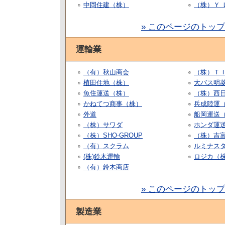
中岡住建（株）
（株）Ｙ 
» このページのトッ
運輸業
（有）秋山商会
（株）Ｔ
植田住地（株）
大バス明
魚住運送（株）
（株）西
かねてつ商事（株）
兵成陸運
外道
船岡運送
（株）サワダ
ホンダ運送
（株）SHO-GROUP
（株）吉
（有）スクラム
ルミナス
(株)鈴木運輸
ロジカ（
（有）鈴木商店
» このページのトッ
製造業