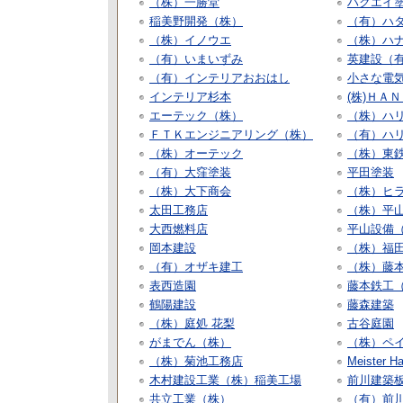
（株）一勝堂
ハクエイ
稲美野開発（株）
（有）ハ
（株）イノウエ
（株）ハ
（有）いまいずみ
英建設（
（有）インテリアおおはし
小さな電気
インテリア杉本
(株)ＨＡ
エーテック（株）
（株）ハ
ＦＴＫエンジニアリング（株）
（有）ハ
（株）オーテック
（株）東
（有）大窪塗装
平田塗装
（株）大下商会
（株）ヒ
太田工務店
（株）平
大西燃料店
平山設備
岡本建設
（株）福
（有）オザキ建工
（株）藤
表西造園
藤本鉄工
鶴陽建設
藤森建築
（株）庭処 花梨
古谷庭園
がまでん（株）
（株）ペ
（株）菊池工務店
Meister 
木村建設工業（株）稲美工場
前川建築
共立工業（株）
（有）前