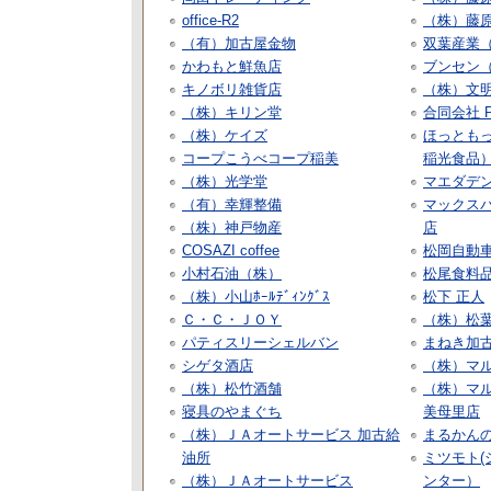
office-R2
（株）藤
（有）加古屋金物
双葉産業
かわもと鮮魚店
ブンセン
キノボリ雑貨店
（株）文
（株）キリン堂
合同会社 P
（株）ケイズ
ほっとも
コープこうべコープ稲美
稲光食品
（株）光学堂
マエダデ
（有）幸輝整備
マックス
（株）神戸物産
店
COSAZI coffee
松岡自動
小村石油（株）
松尾食料
（株）小山ﾎｰﾙﾃﾞｨﾝｸﾞｽ
松下 正人
Ｃ・Ｃ・ＪＯＹ
（株）松
パティスリーシェルバン
まねき加
シゲタ酒店
（株）マ
（株）松竹酒舗
（株）マ
寝具のやまぐち
美母里店
（株）ＪＡオートサービス 加古給
まるかんの
油所
ミツモト(
（株）ＪＡオートサービス
ンター）